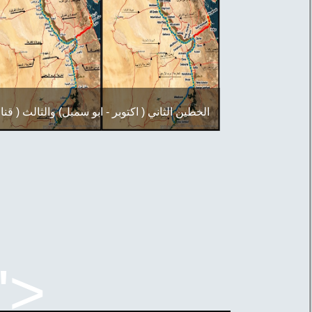
اضغط هنا للتحميل
...
الخطين الثاني ( اكتوبر - ابو سمبل) والثالث ( قنا 
الغردقة ) من شبكة القطار السريع ....
• يمتد الخط الثاني من محطة حدائق اكتوبر وحت
مدينة أبو سمبل بطول 1100 كم غرب طر
الصعيد الصحراوى الغربى، على أن يتم إنشا
المحطات فى مناطق تقاطع محاور النيل ويشم
الخط على عدد 36 محطة ( 10 محطات للق
السريع – 26 محطة للقطار الإقليمى). ويمتد الخ
الثالث من محطة قنا ثم شرقا حتى ميناء سفاجا ث
إلى الغردقة بطول حوالى 175 كم ويشمل المش
عدد 3 محطات (2 محطة للقطار السريع – محط