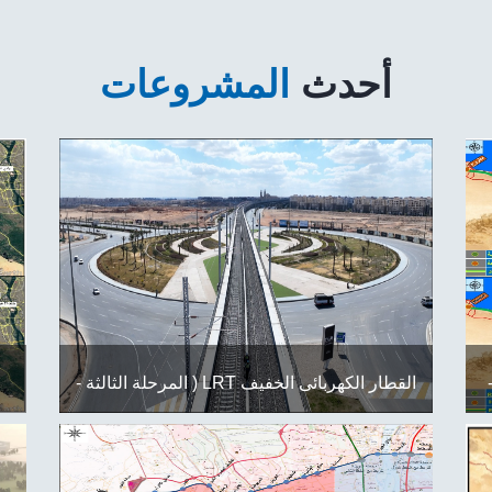
أحدث
المشروعات
القطار الكهربائى الخفيف LRT ( المرحلة الثالثة -
يع
تت
المرحلة الرابعه )...
صد