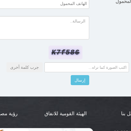
المحمول
K7f586
 بنا
الهيئة القومية للانفاق
رؤية مصر 30