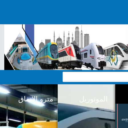
المونوريل
مترو الانفاق