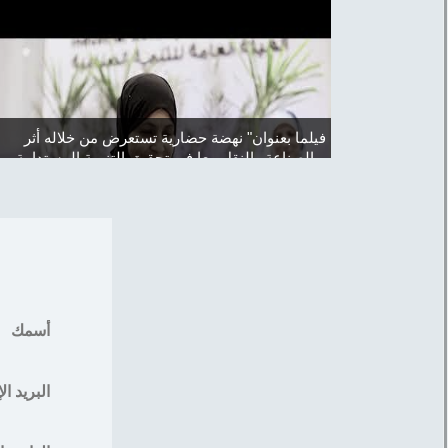
للقطار الإقليمي)....
تقرير قناة extra live عن معرض ومؤتمر النقل الذكي
فيلما بعنو
واللوجستياتTransMEA والصناعة...
الصناعة والنقل معا في تحقيق التنمية المستدامة...
أسمك
البريد ال