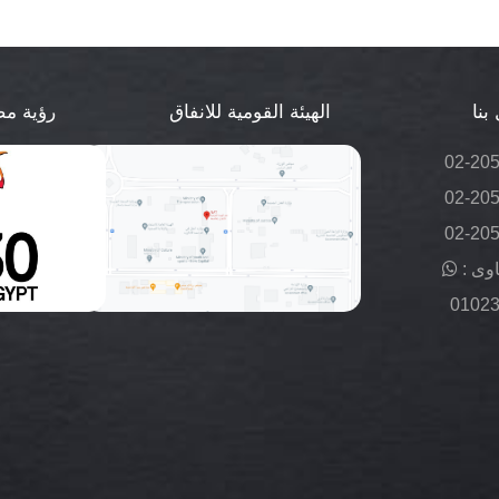
بنا
الهيئة القومية للانفاق
رؤية مصر 
02-20
02-20
02-20
وى :
0102