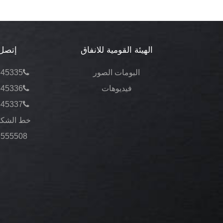
الهيئة القومية للانفاق
إتصل 
البومات الصور
545335
فيديوهات
545336
545337
خط الشكا
3555508