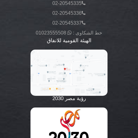
02-20545335
02-20545336
02-20545337
خط الشكاوى :
01023555508
الهيئة القومية للانفاق
رؤية مصر 2030