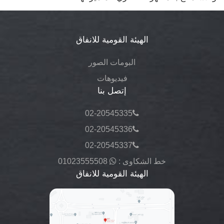
الهيئة القومية للانفاق
البومات الصور
فيديوهات
إتصل بنا
02-20545335
02-20545336
02-20545337
خط الشكاوى :
01023555508
الهيئة القومية للانفاق