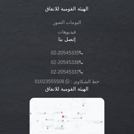
الهيئة القومية للانفاق
البومات الصور
فيديوهات
إتصل بنا
02-20545335
02-20545336
02-20545337
خط الشكاوى :
01023555508
الهيئة القومية للانفاق