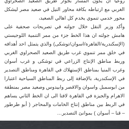
روعيا أن يكون المسار بجوار طريق الصعيد الصحراوي
الغربي مع ارتباطه بكافة محاور النيل في صعيد مصر ليشكل
محور خدمي تنموي يخدم كل اهالي الصعيد،
وأكد وزير النقل خلال جولته في تصريحات صحفية على
هامش جولته ان هذا الخط جزء من ممر التنمية اللوجيستي
(الإسكندرية/القاهرة/اسوان/توشكى) والذي يتمثل احد أهدافه
في خلق ممر تنموي غرب طريق الصعيد الصحراوي الغربي
وربط مناطق الإنتاج الزراعي في توشكى و غرب أسوان
وغرب المنيا بمناطق الإستهلاك في القاهرة ومناطق التصدير
في الإسكندرية، بالإضافة إلى ربط المناطق السياحية اعتبارا
من ابوسمبل واسوان والاقصر وابيدوس وصعيد مصر بمنطقة
الاهرام والجيزة في القاهرة لافتا الى ان الخط الثاني يساهم
في الربط بين مناطق إنتاج الخامات والمحاجر ( أبو طرطور
– قنا – أسوان ) بموانئ التصدير…