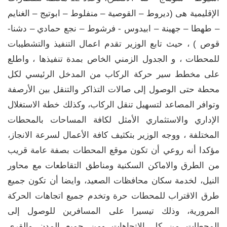
الإقليمية هى (ديروط – القوصية – منفلوط – ابوتيج – الغنايم
– طهطا – جهينة – ابيدوس - فرشوط – نجع حمادي – دشنا-
قوص ) ، حيث تابع الوزير تقدم اعمال التنفيذ والتشطيبات
للمحطات ، و الجدول الزمني الخاص بمدة تنفيذها ، واطلع
على مخطط سير حركة الركاب من المدخل الرئيسي لكل
محطة حتى الوصول إلى صالات التذاكر والتنقل بين الأرصفة
وتوافر المصاعد لتسهيل تنقل الركاب، وكذلك خطة الاستغلال
الإداري والاستثماري الأمثل لكافة المساحات بالمحطات
المختلفة ، ووجه الوزير بتكثيف كافة الأعمال لسرعة الانجاز،
مؤكدا أنه روعي أن تكون موقع المحطات بصفة عامة قريب
من الطرق والاماكن السكنية ومناطق التقاطعات مع محاور
النيل، لخدمة سكان محافظات الصعيد، وايضا أن تكون جميع
طرق الاقتراب للمحطات حرة وتخدم جميع اتجاهات الحركة
المرورية، وذلك تيسيرا على المسافرين للوصول إلى
المحطات من كل الاتجاهات ومن جميع المدن والقرى