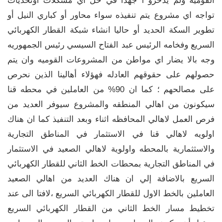
القوميه ولم يدخرو ا جهدا في حل اي مشكلات اوتحديات
تواجه اي مشروع يتم تنفيذه سواء محاور أو كباري النيل أو
تطوير السكة الحديد أو حاليا انشاء شبكة القطار الكهربائي
السريع وفخامه الرئيس عبد الفتاح السيسي رئيس الجمهوريه
وجه بالا يضار اي مواطن من المشروعات القوميه وان يتم
حصولهم على حقوقهم العادله فهؤلاء أهالينا الذين نحرص
على مصالحهم ؛ كما ان 90% من العاملين في محطه قنا
سيكونون من اهالي المنطقه والمشروع سيوفر العديد من
فرص العمل لاهالي المحافظه اثناء وبعد التنفيذ كما ان هناك
اولويه لاهالي قنا في الاستثمار في المناطق التجارية
والاسثثمارية بالمحطه واولوية لاهالي الصعيد في الاستثمار
في المناطق التجارية بمحطات الخط الثاني للقطار الكهربائي
السريع بالاضافة إلي ان هناك العديد من اهالي الصعيد
العاملين بالخط الاول للقطار الكهربائي السريع ،لافتا الى عند
تخطيط مسار الخط الثاني من القطار الكهربائي السريع