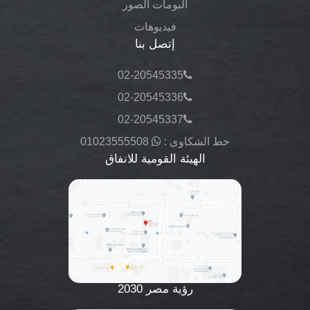
البومات الصور
فيديوهات
إتصل بنا
02-20545335
02-20545336
02-20545337
خط الشكاوى :
01023555508
الهيئة القومية للانفاق
رؤية مصر 2030