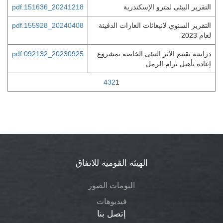
التقرير البيئى لمترو الإسكندرية
20241218_151636.pdf
التقرير السنوي لانبعاثات الغازات الدفيئة
20240408_155928.pdf
لعام 2023
دراسة تقييم الأثر البيئى الخاصة بمشروع
20230925_092132.pdf
إعادة تأهيل ترام الرمل
4
3
2
1
الهيئة القومية للانفاق
البومات الصور
فيديوهات
إتصل بنا