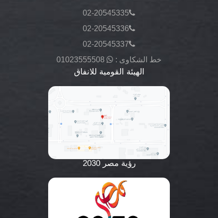
02-20545335
02-20545336
02-20545337
خط الشكاوى :
01023555508
الهيئة القومية للانفاق
رؤية مصر 2030