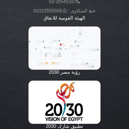
02-20545337
خط الشكاوى :
01023555508
الهيئة القومية للانفاق
رؤية مصر 2030
تطبيق شارك 2030