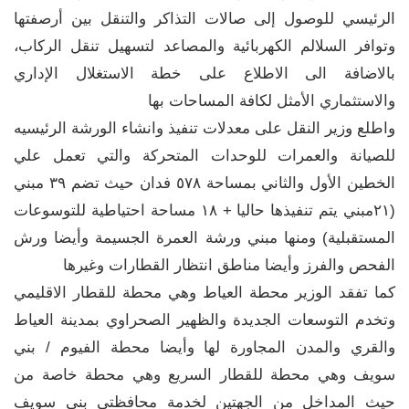
الرئيسي للوصول إلى صالات التذاكر والتنقل بين أرصفتها
وتوافر السلالم الكهربائية والمصاعد لتسهيل تنقل الركاب،
بالاضافة الى الاطلاع على خطة الاستغلال الإداري
والاستثماري الأمثل لكافة المساحات بها
واطلع وزير النقل على معدلات تنفيذ وانشاء الورشة الرئيسيه
للصيانة والعمرات للوحدات المتحركة والتي تعمل علي
الخطين الأول والثاني بمساحة ٥٧٨ فدان حيث تضم ٣٩ مبني
(٢١مبني يتم تنفيذها حاليا + ١٨ مساحة احتياطية للتوسوعات
المستقبلية) ومنها مبني ورشة العمرة الجسيمة وأيضا ورش
الفحص والفرز وأيضا مناطق انتظار القطارات وغيرها
كما تفقد الوزير محطة العياط وهي محطة للقطار الاقليمي
وتخدم التوسعات الجديدة والظهير الصحراوي بمدينة العياط
والقري والمدن المجاورة لها وأيضا محطة الفيوم / بني
سويف وهي محطة للقطار السريع وهي محطة خاصة من
حيث المداخل من الجهتين لخدمة محافظتى بنى سويف