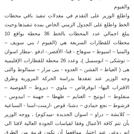
والفيوم
واطلع الوزير على التقدم في معدلات تنفيذ باقي محطات
الخط واطلع على الجدول الزمني الخاص بمدة تنفيذها.وحيث
يبلغ اجمالي عدد المحطات بالخط 36 محطة بواقع 10
محطات للقطارات السريعة هي (الفيوم / بني سويف –
والمنيا – اسيوط – سوهاج - قنا- الأقصر.- ادفو .-مطار اسوان
– توشكى – ابوسمبل )، وعدد 26 محطة للقطارات الإقليمية
هى ( العياط – الفشن – العدوه - بنى مزار – سمالوط والتى
وجه الوزير عند تفقدها بدراسة الحركة المرورية وطرق
الاقتراب اليها– ابوقرقاص – ملوي – ديروط – القوصية –
منفلوط – ابوتيج – الغنايم – طهطا – جهينة – ابيدوس -
فرشوط – نجع حمادي – دشنا- قوص -ارمنت-اسنا - السباعية
– كلابشة – دراو – اسوان الجديدة -ميدكوم) ، ووجه الوزير
بأن تتم كافة الأعمال وفقا لقياسات الجودة العالية لافتا الى
انه روعي عند اختيار مواقعها أن تكون قريبة من الطرق