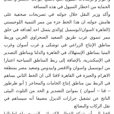
الحماية من اخطار السيول في هذه المسافة
وأكد وزير النقل خلال جولته في تصريحات صحفية على
هامش جولته ان هذا الخط جزء من ممر التنمية اللوجيستي
(القاهرة /اسوان/ابوسمبل )والذي يتمثل احد أهدافه في خلق
ممر تنموي غرب طريق الصعيد الصحراوي الغربي وربط
مناطق الإنتاج الزراعي في توشكى و غرب أسوان وغرب
المنيا بمناطق الإستهلاك في القاهرة والدلتا ومناطق التصدير
في الإسكندرية، بالإضافة إلى ربط المناطق السياحية اعتبارا
من ابوسمبل واسوان والاقصر وابيدوس وصعيد مصر بمنطقة
الاهرام والجيزة في القاهرة لافتا الى ان الخط الثاني يساهم
في الربط بين مناطق إنتاج الخامات والمحاجر ( أبو طرطور
– قنا – أسوان ) بموانئ التصدير و الحد من التلوث البيئى
الناتج عن تشغيل جرارات الديزل مضيفا أنه سيساهم في
نقل الركاب والبضائع
لافتا الى أن شبكة القطار الكهربائي السريع يبلغ اطوالها