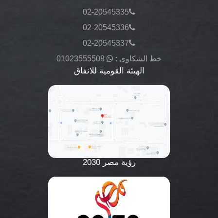
02-20545335
02-20545336
02-20545337
خط الشكاوى :
01023555508
الهيئة القومية للانفاق
رؤية مصر 2030