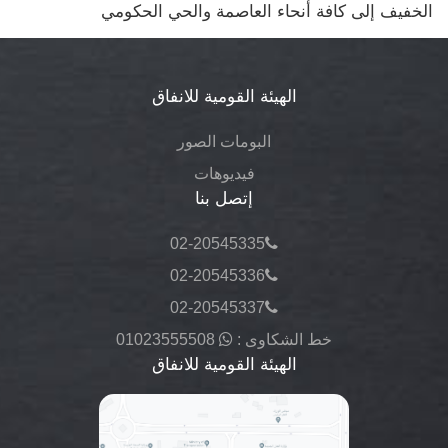
الخفيف إلى كافة أنحاء العاصمة والحي الحكومي
الهيئة القومية للانفاق
البومات الصور
فيديوهات
إتصل بنا
02-20545335
02-20545336
02-20545337
خط الشكاوى :
01023555508
الهيئة القومية للانفاق