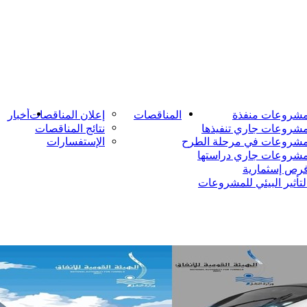
شروعات منفذة
المناقصات
إعلان المناقصات
أخبار
شروعات جاري تنفيذها
نتائج المناقصات
شروعات في مرحلة الطرح
الإستفسارات
شروعات جاري دراستها
رص إسثمارية
لتأثير البيئي للمشروعات