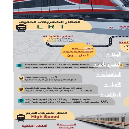
تابعنا
×
الرئيسية
الهيئة
▼
المشروعات
▼
المناقصات
▼
الأخبار
▼
الوظائف
▼
إتصل بنا