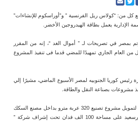
 كل من: “كولاس ريل الفرنسية ” و”أوراسكوم للإنشاءات”
 الإدارية يعمل بطاقة الهيدروجين الأخضر.
 بمصر في تصريحات لـ ” أموال الغد “، إنه من المقرر
من العام الجاري تمهيدًا للمضي قدما فى تنفيذ المشروع
ة رئيس كوريا الجنوبيه لمصر الأسبوع الماضي، مشيرًا إلي
يذ مشروعات بصناعة النقل والطاقة.
على جانب آخر، أكد رئيس شركة روتم تدبير قرض لتمويل مشروع تصنيع 320 عربة مترو بداخل مصنع السكك
الحديدية الجديد والذى يتم تنفيذه بمدينة شرق بورسعيد على مساحة 100 الف فدان تحت إشراف شركة ”