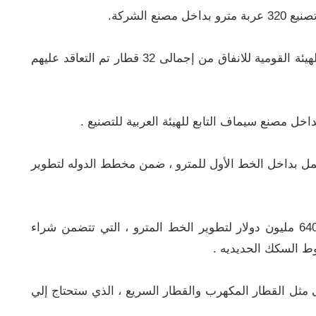
 الشركة.
وذكر أن الشركة تمكنت من توريد 18 قطار مترو للهيئة القومية للانفاق من إجمالى 32 قطار تم التعاقد عليهم
2 قطار مترو جديد للعمل بداخل الخط الأول للمترو ، ضمن مخطط الدوله لتطوير
واعلنت وزارة النقل عن ضخ استثمارات تتخطي 640 مليون دولار لتطوير الخط المترو ، التي تتضمن شراء
 السكك الحديديه .
 مثل القطار المكهرب والقطار السريع ، الذي ستحتاج إلي