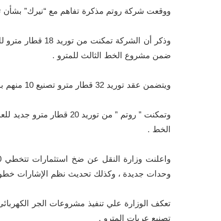
ووقعت شركة روتم مذكرة تفاهم مع “نيرك” بشأن تصنيع 320 عربة مترو بداخل مصنع
ضمن مشروع الخط الثالث للمترو .
ويتضمن عقد توريد 32 قطار مترو تصنيع 10 منهم بداخل مصنع سيماف التابع للهيئة العربية للتصنيع .
وتمكنت ” روتم ” من توريد 0
الخط .
وحدات جديدة ، وكذلك تحديث نظم الإشارات خطوط
تعكف الوزارة علي تنفيذ مشروعات الجر الكهربائى
تصنيع عربات المترو .