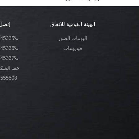
الهيئة القومية للانفاق
إتصل 
البومات الصور
545335
فيديوهات
545336
545337
خط الشكا
3555508