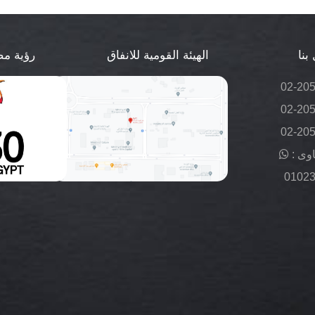
بنا
الهيئة القومية للانفاق
رؤية مصر 
02-20
02-20
02-20
وى :
0102