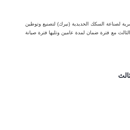
 المصرية لصناعة السكك الحديدية (نيرك) لتصنيع وتوطين
مالى عدد (320 عربة) عدد 8 قطارات للخط الثانى وعدد32 قطار للخط الثالث مع فترة ضمان لمدة عامين وتليها فترة صيانة