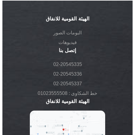
الهيئة القومية للانفاق
البومات الصور
فيديوهات
إتصل بنا
02-20545335
02-20545336
02-20545337
خط الشكاوى :
01023555508
الهيئة القومية للانفاق