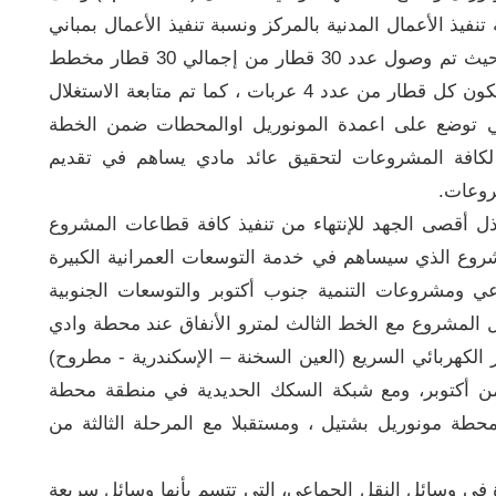
 على نسبة تنفيذ الأعمال المدنية بالمركز ونسبة تنفيذ الأعمال بمباني
المركز المختلفة، كما تفقد وزير النقل القطارات حيث تم وصول عدد 30 قطار من إجمالي 30 قطار مخطط
توريدهم للمشروع بإجمالى عدد 120 عربة حيث يتكون كل قطار من عدد 4 عربات ، كما تم متابعة الاستغلال
تي توضع على اعمدة المونوريل اوالمحطات ضمن الخطة
ثل لكافة المشروعات لتحقيق عائد مادي يساهم في تقديم
روعات.
ل أقصى الجهد للإنتهاء من تنفيذ كافة قطاعات المشروع
شروع الذي سيساهم في خدمة التوسعات العمرانية الكبيرة
لإجتماعي ومشروعات التنمية جنوب أكتوبر والتوسعات الجنوبية
ل المشروع مع الخط الثالث لمترو الأنفاق عند محطة وادي
 الكهربائي السريع (العين السخنة – الإسكندرية - مطروح)
ن أكتوبر، ومع شبكة السكك الحديدية في منطقة محطة
طة مونوريل بشتيل ، ومستقبلا مع المرحلة الثالثة من
ة في وسائل النقل ‏الجماعي، التى تتسم بأنها وسائل سريعة