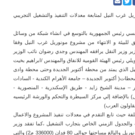
 غرب النيل لمتابعة معدلات التنفيذ والتشغيل التجريبي
سيسي رئيس الجمهورية بالتوسع في انشاء شبكة من وسائل
 للبيئة و الانتهاء من مشروع مونوريل غرب النيل وفقا
ير وزير النقل يرافقه المهندس وجدي رضوان نائب الوزير
يلي رئيس الهيئة القومية للانفاق والمهندس /ابراهيم بخيت
يل الذي يمتد من محطة أكتوبر الجديدة وحتى محطة وادى
م ويشتمل على 13 محطة هي محطات( أكتوبر الجديدة – جامعة الأهرام الكندية - السادات
ل مصر – مدينة الشيخ زايد - طريق الإسكندرية - المنصورية -
ل) بالإضافة إلي مركز السيطرة والتحكم والورشة الرئيسيه
قاولون العرب)
فة حيث تابع التقدم في معدلات تنفيذ المشروع والاعمال
 والجدول الزمني الخاص بتجارب التشغيل ،كما تفقد وزير
النقل مبنى مركز السيطرة والتحكم فى ورشة المونوريل والبالغ مساحتها حوالي 80 فدان (336000 م2) والتى