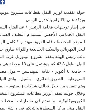
جولة تفقدية لوزير النقل بقطاعات مشروع مونوريل
ويؤكد على الالتزام بالجدول الزمني
في إطار توجيهات فخامة الرئيس / عبدالفتاح ال
النقل الجماعي الأخضر المستدام النظيف الصديق
للموعد المخطط ، قام الفريق مهندس / كامل الوز
للجر الكهربائي والسكك الحديدية واللواء/ طارق جو
نائب رئيس الهيئة بتفقد مشروع مونوريل غرب الن
النيل بطول 43.8 ك
- جامعة 6 أكتوبر - نقابة المهندسين – مو
المريوطية - الطريق الدائري – بشتيل - وادي الني
ويتم تنفيذه من خلال تحالف شركات ‏‏(ألستوم – الم
وخلال جولته تفقد الوزير قطاعات المشروع المختل
الكهروميكانيكية ، والتقدم في تشطيبات المحطات