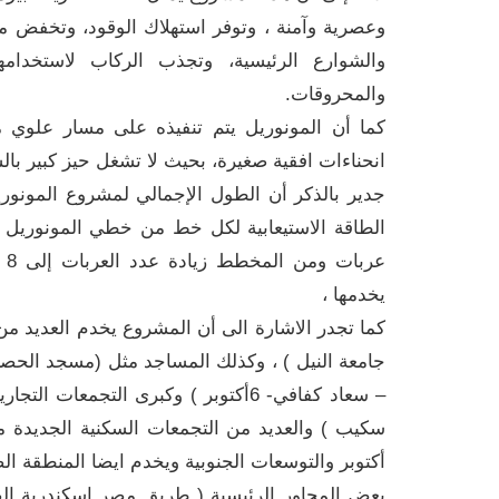
وعصرية وآمنة ، وتوفر استهلاك الوقود، ‏‏وتخفض مع
والشوارع الرئيسية، ‏وتجذب الركاب لاستخدامه
والمحروقات.
كما أن المونوريل يتم تنفيذه على مسار علوي مع
انحناءات افقية صغيرة، بحيث لا تشغل حيز كبير بال
عر
يخدمها ،
جامعة النيل ) ، وكذلك المساجد مثل (مسجد الحص
– سعاد كفافي- 6أكتوبر ) وكبرى التجم
سكيب ) والعديد من التجمعات السكنية الجديدة 
أكتوبر والتوسعات الجنوبية ويخدم ايضا المنطقة ا
بعض المحاور الرئيسية ( طريق مصر اسكندرية ال