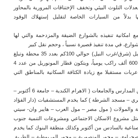
دلات التلوث البيئي وتخفف الإختناقات المرورية بالمحاور
ا ‏بدلاً من السيارات الخاصة لتقليل إستهلاك الوقود
 امكانية تنفيذه بالشوارع الضيقة والمزدحمة والتي لها
شوارع، في مدة تنفيذ قصيرة نسبياً ، وحجم نقل كبير
جدير بالذكر أن الطول الإجمالي لمشروع المونوريل (شرق/غرب النيل) حوالي 100كم بعدد 35 محطة وتبلغ
‏الطاقة الاستيعابية لكل خط من ‏خطي المونوريل 600 ألف راكب يومياً، ويتكون قطار المونوريل ‏من عدد 4
بات ومن المخطط زيادة عدد ‏العربات إلى 8 عربات مستقبلا مع زيادة الكثافة السكانية ‏بالمناطق التي
كما تجدر الاشارة الى أن المشروع يخدم العديد من المدارس والجامعات ( الاهرام الكندية – جامعة 6 أكتوبر –
ري – مسجد الشرطة ) كما يخدم المستشفيات (دار الفؤاد
عات التجارية والمولات ( مول مصر – مول العرب – هايبر وان- سيتي
مثل مشروع الاسكان الاجتماعي ومشروعات التنمية جنوب
لصناعية بالسادس من أكتوبر وكذلك منطقة البنوك كما يخدم
صحراوي – محور المنصورية – محور المريوطية – الطريق