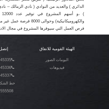
الدائري ) والعديد من النوادي ( نادي الزمالك – نا
) 
والكهروميكانيكية) وحوال
فرص العمل التي سيوفرها المشروع في مجال الادار
الهيئة القومية للانفاق
إتصل 
البومات الصور
545335
فيديوهات
545336
545337
خط الشكا
3555508