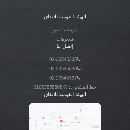
الهيئة القومية للانفاق
البومات الصور
فيديوهات
إتصل بنا
02-20545335
02-20545336
02-20545337
خط الشكاوى :
01023555508
الهيئة القومية للانفاق