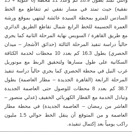
والتي تمتد بطول 26.9 كم وعدد 21 محطة (6 علوية + 15
نفقية) حيث تمتد في مسار نفقي ثم تتقاطع مع الخط
السادس للمترو بمحطة السيدة عائشة لينتهي بموقع ورشة
العمرة الجسيمة للخط الرابع شمال تقاطع الطريق الدائري
مع طريق القاهرة / السويس نهاية المرحلة الثانية كما يجري
حالياً دراسة تنفيذ المرحلة الثالثة (حدائق الأشجار – ميدان
الحصري) بطول 16.3 كم بعدد 10 محطات لخدمة الكثافة
السكانية على طول مسارها ولتحقيق الربط مع مونوريل
غرب النيل في محطة الحصري كما يجري حالياً دراسة تنفيذ
المرحلة الرابعة (القاهرة الجديدة – مطار العاصمة) بطول
38.7 كم بعدد 8 محطات للوصول حتى العاصمة الجديدة
وتبادل الخدمة مع القطار الكهربائي الخفيف (عدلي منصور –
العاشر من رمضان – العاصمة الجديدة) في محطة مطار
العاصمة و من المتوقع أن ينقل الخط حوالي 1.5 مليون
راكب يومياً بعد إكتمال تنفيذه.