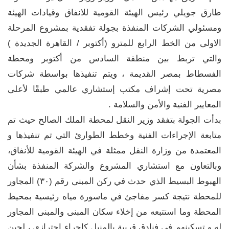
طارق جويلي رئيس الهيئة القومية للانفاق وقيادات الهيئة
ومسئولي الشركات المنفذة بجولة تفقدية بمشروع المرحلة
الاولى من الخط الرابع للمترو (أكتوبر / القاهرة الجديدة )
والتي تربط بين منطقة السادس من أكتوبر ومحطة
الفسطاط بمصر القديمة ، ويتم تنفيذها بواسطة شركات
مصرية تحت إشراف مكتب إستشاري عالمي طبقًا لأعلى
المعايير الفنية والأمن والسلامة .
بدأت الجولة بتفقد وزير النقل لمحطة الملك الصالح حيث تم
متابعة الإجراءات الفنية وخطط الطوارئ التي تم تنفيذها و
المعتمدة من وزارة النقل ممثلة في الهيئة القومية للأنفاق،
وبالتعاون مع استشاري المشروع والشركة المنفذة بشأن
الهبوط البسيط الذي حدث في ركن المبنى رقم (٣٠) المجاور
للمحطة نتيجة كسر مفاجئ في ماسورة مياه رئيسية بمحيط
المحطة وما استتبعه من إخلاء سكان المبنى والمبنى المجاور
له و تسكينهم في فنادق قريبة بالمنيل كإجراء احترازي ، لحين