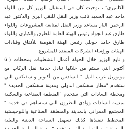
الكاتنيري" ، ،وحيث كان في استقبال الوزير كل من اللواء
ماجد عبد الحميد نائب وزير النقل للنقل البري والدكتور عبد
الرحمن الباز مساعد وزير النقل لمتابعة المشروعات واللواء
طارق عبد الجواد رئيس الهيئة العامة للطرق والكباري واللواء
طارق حامد جويلي رئيس الهيئة القومية للأنفاق وقيادات
الهيئات ورؤساء الشركات المنفذة للمشروع.
و تابع الوزير خلال الجولة أعمال التشطيبات بمحطات ( 6
أكتوبر التي سيتم من خلالها تبادل خدمة نقل الركاب مع
مونوريل غرب النيل " السادس من أكتوبر و سفنكس التي
ستخدم "مطار سفنكس الدولى ومدينة سفنكس الجديدة "
ومحطة السادات التي ستخدم "المنطقة الصناعية والسكنية
بمدينة السادات ووادي النطرون التي ستساهم في خدمة "
المجتمع العمراني بالمدينة والمنطقة الصناعية واللوجيستية
المخطط تنفيذها كذلك تسهيل السياحة الدينية والبيئية
بالمدينة "، و النوبارية التي ستخدم " مدينة النوبارية الجديدة