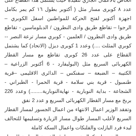
الخاص بالأعمال الجاري تنفيذه حيث يشتمل هذا القطاع على
عدد ٨ كوبرى مسار مثل ( أكتوبر بطول ١٦ كم يمر بكامل
اجهزة أكتوبر لفتح الحركة للمواطنين اسفل الكوبري –
الرجوا – تقاطع طريق وادى النطرون / الدبلوماسين - تقاطع
طريق وادى النطرون / العلمين - كوبري مسار ترعة النصر --
كوبري المثلث ....) وعدد 1 كوبرى ديزل (الاتحاد) كما يشتمل
القطاع على عدد 26 كوبرى تقاطع مع مسار القطار
الكهربائى السريع مثل (البوليفارد - 6 أكتوبر الزراعية –
الكتيبة – الضبعة – سفنكس – الدائرى الاقليمى –قرية
طنمبول - قرية بني سلامة - قرية الحمرا - الطبراني -
الشجاعة - بداية النوبارية - نهايةالنوبارية........) وعدد 226
بربخ مع مسار القطار الكهربائى السريع و عدد 2 نفق
وتفقد الوزير اعمال الانتهاء من اعمال الجسور لمسار القطار
السريع لأغلب المسار طوال مسار الزيارة وتسليمها للتحالف
لبدء فرد البازلت والفلنكات واعمال السكة كاملة