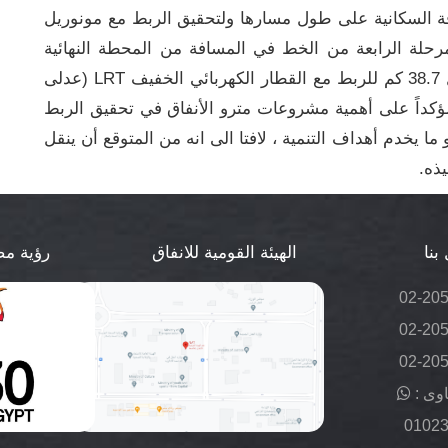
ل 16.3 كم لخدمة الكثافة السكانية على طول مسارها ولتحقيق الربط مع مونوريل
حلة الرابعة من الخط في المسافة من المحطة النهائية
بالمرحلة الثانية وحتى محطة مطار العاصمة بطول 38.7 كم للربط مع القطار الكهربائي الخفيف LRT (عدلى
ؤكداً على أهمية مشروعات مترو الأنفاق في تحقيق الربط
 يخدم أهداف التنمية ، لافتا الى انه من المتوقع أن ينقل
بنا
الهيئة القومية للانفاق
رؤية مصر 
02-20
02-20
02-20
وى :
0102