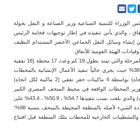
الوزراء للتنمية الصناعية وزير الصناعة و النقل بجولة
نفاق ، والذي يأتي تنفيذه في إطار توجيهات فخامة الرئيس
ي إنشاء وسائل النقل الجماعي الأخضر المستدام النظيف
ادات الهيئة القومية للأنفاق.
واطلع الوزير خلال جولته على معدلات تنفيذ هذه المرحلة والتي تمتد بطول 19 كم وعدد 17 محطة (16 نفقية
– 1 سطحية) ، حيث بلغت نسبة التنفيذ الكلية 38.6% حيث يجري حالياً تنفيذ الأعمال الإنشائية بالمحطات
وأعمال الحفر النفقي لنفقي المترو (نفق لكل اتجاه) بواسطة 4 ماكينات حفر نفقي (2 ماكينة لكل اتجاه)
 بنسبة 46% ، وقد تفقد الوزير المحطات الواقعة في محيط المتحف المصري الكبير
وهى محطات (المتحف الكبير، والرماية، والأهرامات) والذي بلغت نسب تنفيذها 54.7% ، 50.9% ، 43.4% على
التوالي، موضحاً أنه تم الانتهاء من تنفيذ أعمال إعادة الشيء لأصله بالمنطقة المحيطة بالمتحف بنسبة 98%؛
والتشطيبات الخارجية للمحطات بتلك المنطقة قبل افتتاح