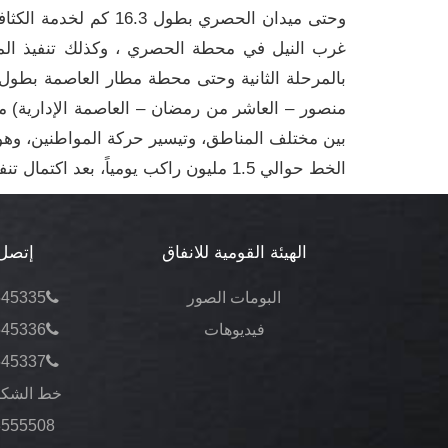
وحتى ميدان الحصري بطو
غرب النيل في محطة الحصري ، وكذلك تنفيذ المر
منصور – العاشر من رمضان – العاصمة الإدارية) م
بين مختلف المناطق، وتيسير حركة المواطنين، وهو ما
الخط حوالي 1.5 مليون راكب يومياً، بعد اكتمال تنفيذه.
الهيئة القومية للانفاق
إتصل 
البومات الصور
545335
فيديوهات
545336
545337
خط الشكا
3555508