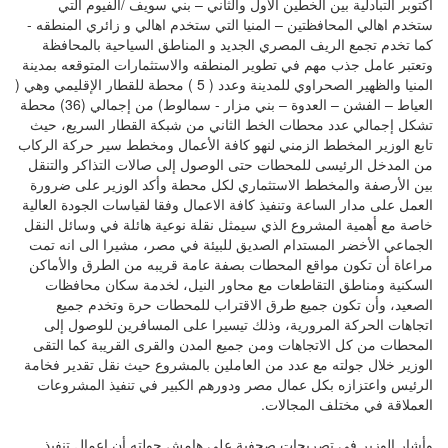
أكتوبر التبادلية بين الخطين الأول والثاني – بني سويف /الفيوم التي
ستخدم اهالي المحافظتين – المنيا التي ستخدم اهالي و زائري المنطقه -
كما تخدم تجمع الريف المصري الجديد و المناطق السياحية بالمحافظة
وتعتبر عامل جذب مهم في تطوير المنطقه والاستثمارات المتوقعه بمدينة
المنيا والظهير الصحراوي للمدينة وعدد ( 5 ) محطة للقطار الإقليمي وهي (
العياط – الفشن – العدوة – بني مزار - سمالوط) من إجمالي (36) محطة
تشكل إجمالي عدد محطات الخط الثاني من شبكة القطار السريع، حيث
تابع الوزير المخطط الزمني لنهو كافة الأعمال ومخطط سير حركة الركاب
من المدخل الرئيسى للمحطات حتى الوصول إلى صالات التذاكر والتنقل
بين الأرصفة والمخطط الاستثماري لكل محطة وأكد الوزير على ضرورة
العمل على مدار الساعة وتنفيذ كافة الاعمال وفقا لقياسات الجودة العالية
خاصة مع أهمية المشروع الذي سيمثل نقلة نوعية هائلة في وسائل النقل
الجماعي الأخضر المستدام الصديق للبيئة في مصر، مشيرا الى انه تمت
مراعاة أن تكون مواقع المحطات بصفة عامة قريبه من الطرق والأماكن
السكنية ومناطق التقاطعات مع محاور النيل، لخدمة سكان محافظات
الصعيد، وأن تكون جميع طرق الاقتراب للمحطات حرة وتخدم جميع
اتجاهات الحركة المرورية، وذلك تيسيرا على المسافرين للوصول إلى
المحطات من كل الاتجاهات ومن جميع المدن والقرى القريبة كما التقى
الوزير خلال جولته مع عدد من العاملين بالمشروع حيث نقل تقدير فخامة
الرئيس واعتزازه بكل عمال مصر ودورهم الكبير في تنفيذ المشروعات
العملاقة في مختلف المجالات.
وأشار الوزير في تصريحات صحفية على هامش جولته أن اعمال تنفيذ