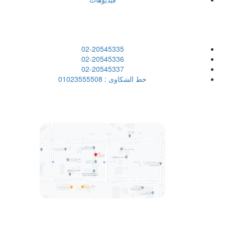
إتصل بنا
02-20545335
02-20545336
02-20545337
خط الشكاوى :
01023555508
الهيئة القومية للانفاق
رؤية مصر 2030