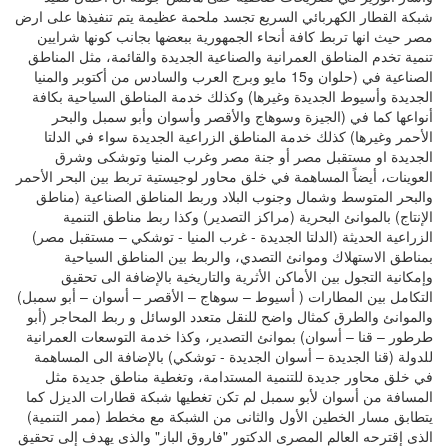
شبكة القطار الكهربائي السريع تجسد ملحمة عظيمة يتم تنفيذها على ارض
مصر حيث انها تربط كافة أنحاء الجمهورية ببعضها بجانب كونها شرايين
تنمية تخدم المناطق العمرانية والصناعية الجديدة والقائمة، مثل المناطق
الصناعية في (حلوان و15 مايو وبرج العرب والسادس من أكتوبر والمنيا
الجديدة وأسيوط الجديدة وغيرها) وكذلك خدمة المناطق السياحية بكافة
أنواعها كما في (الجيزة وسوهاج والأقصر وأسوان وأبو سمبل والبحر
الأحمر وغيرها) كذلك خدمة المناطق الزراعية الجديدة سواء في الدلتا
الجديدة او مستقبل مصر أو جنة مصر وغرب المنيا وتوشكى وشرق
العوينات، أيضاً المساهمة في خلق محاور لوجيستية تربط بين البحر الأحمر
والبحر المتوسط وشمال وجنوب البلاد وربط المناطق الصناعية (مناطق
الإنتاج) بالموانئ البحرية (مراكز التصدير) وكذا ربط مناطق التنمية
الزراعية الحديثة (الدلتا الجديدة - غرب المنيا - توشكي – مستقبل مصر)
بمناطق الاستهلاك وموانئ التصدي، والربط بين المناطق السياحية
وإمكانية التجول بين الأماكن الأثرية والتاريخية بالإضافة الى تحقيق
التكامل بين المطارات ( أسيوط – سوهاج – الأقصر – أسوان – أبو سمبل)
والموانئ والطرق كمثال واضح للنقل متعدد الوسائل و ربط المحاجر (أبو
طرطور – قنا – أسوان) بموانئ التصدير، وكذا خدمة التوسعات العمرانية
للدولة (قنا الجديدة – أسوان الجديدة - توشكي) بالإضافة الى المساهمة
في خلق محاور جديدة للتنمية المستدامة، وتغطية مناطق جديدة مثل
المسافة من أسوان لأبو سمبل لم تكن تغطيها شبكة قطارات الديزل كما
يتطابق مسار الخطين الأول والثانى من الشبكة مع مخطط (ممر التنمية)
الذى إقترحه العالم المصرى الدكتور "فاروق الباز" والذى يهدف إلى تحقيق