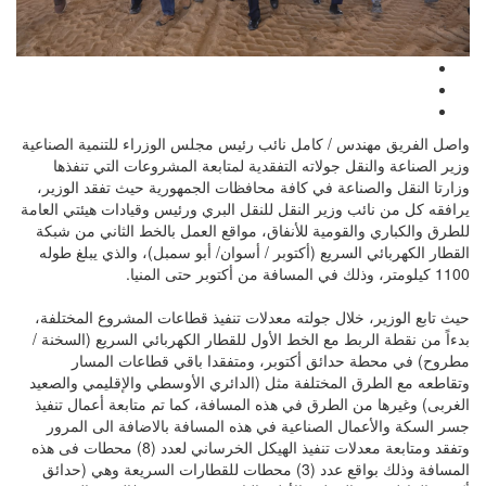
واصل الفريق مهندس / كامل نائب رئيس مجلس الوزراء للتنمية الصناعية
وزير الصناعة والنقل جولاته التفقدية لمتابعة المشروعات التي تنفذها
وزارتا النقل والصناعة في كافة محافظات الجمهورية حيث تفقد الوزير،
يرافقه كل من نائب وزير النقل للنقل البري ورئيس وقيادات هيئتي العامة
للطرق والكباري والقومية للأنفاق، مواقع العمل بالخط الثاني من شبكة
القطار الكهربائي السريع (أكتوبر / أسوان/ أبو سمبل)، والذي يبلغ طوله
1100 كيلومتر، وذلك في المسافة من أكتوبر حتى المنيا.
حيث تابع الوزير، خلال جولته معدلات تنفيذ قطاعات المشروع المختلفة،
بدءاً من نقطة الربط مع الخط الأول للقطار الكهربائي السريع (السخنة /
مطروح) في محطة حدائق أكتوبر، ومتفقدا باقي قطاعات المسار
وتقاطعه مع الطرق المختلفة مثل (الدائري الأوسطي والإقليمي والصعيد
الغربى) وغيرها من الطرق في هذه المسافة، كما تم متابعة أعمال تنفيذ
جسر السكة والأعمال الصناعية في هذه المسافة بالاضافة الى المرور
وتفقد ومتابعة معدلات تنفيذ الهيكل الخرساني لعدد (8) محطات فى هذه
المسافة وذلك بواقع عدد (3) محطات للقطارات السريعة وهي (حدائق