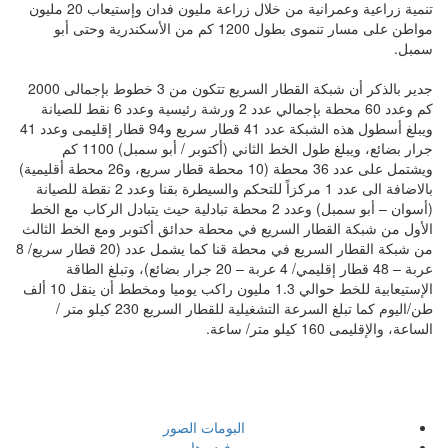
تنمية زراعية وعمرانية من خلال زراعة مليون فدان وإستيعاب 20 مليون
مواطن على مسار تنموى بطول 1200 كم من الأسكندرية وحتى أبو
سمبل.
جدير بالذكر أن شبكة القطار السريع تتكون من 3 خطوط بإجمالى 2000
كم وعدد 60 محطة بإجمالي عدد 2 ورشة رئيسية وعدد 6 نقط للصيانة
ويبلغ أسطول هذه الشبكة عدد 41 قطار سريع و94 قطار إقليمى وعدد 41
جرار بضائع، ويبلغ طول الخط الثاني (أكتوبر / أبو سمبل) 1100 كم
ويشتمل على عدد 36 محطة (10 محطة قطار سريع، و26 محطة أقليمية)
بالاضافة الى عدد 1 مركزاً للتحكم والسيطرة بقنا وعدد 2 نقطة للصيانة
(أسوان – أبو سمبل) وعدد 2 محطة تبادلية حيث يتبادل الركاب مع الخط
الأول من شبكة القطار السريع في محطة حدائق أكتوبر ومع الخط الثالث
من شبكة القطار السريع في محطة قنا كما يشمل عدد (20 قطار سريع/ 8
عربة – 48 قطار إقليمي/ 4 عربة – 20 جرار بضائع)، وتبلغ الطاقة
الإستيعابية للخط حوالي 1.3 مليون راكب يوميا ومخطط أن ينقل 10 ألف
طن/اليوم كما تبلغ السرعة التشغيلية للقطار السريع 230 كيلو متر /
الساعة، والإقليمى 160 كيلو متر/ ساعة.
الهيئة القومية للانفاق
البومات الصور
فيديوهات