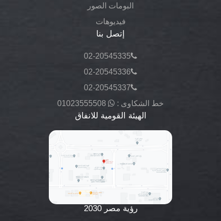
البومات الصور
فيديوهات
إتصل بنا
02-20545335
02-20545336
02-20545337
خط الشكاوى :
01023555508
الهيئة القومية للانفاق
رؤية مصر 2030