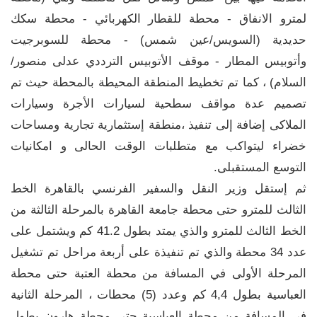
لمترو الانفاق - محطة للقطار الكهربائي - محطة سكك
حديدية (السويس/عين شمس) - محطة للسوبرجيت
وأتوبيس المطار - موقف الأتوبيس الترددي عدلى منصور/
السلام) ، كما تم تخطيط المنطقة المحيطة بالمحطة حيث تم
تصميم عدة مواقف سطحية لسيارات الأجرة وسيارات
الملاكى إضافة إلى تنفيذ ،منطقة إستثمارية تجارية ومساحات
خضراء ليتواكب مع متطلبات الوقت الحالى و امكانيات
التوسع المستقبلى.
ثم إستقل وزير النقل والسفير الفرنسي بالقاهرة الخط
الثالث للمترو حتى محطة جامعة القاهرة بالمرحلة الثالثة من
الخط الثالث للمترو والذي يمتد بطول 41.2 كم ويشتمل على
عدد 34 محطة والذي تم تنفيذة على أربعة مراحل تم تشغيل
المرحلة الأولى في المسافة من محطة العتبة حتى محطة
العباسية بطول 4,4 كم وعدد (5) محطات ، المرحلة الثانية
في المسافة من محطة العباسية حتى محطة هارون بطول