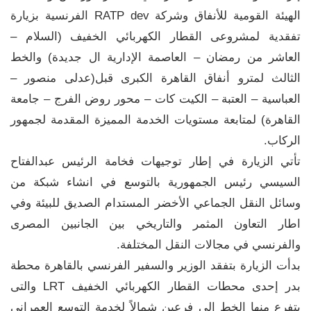
الهيئة القومية للأنفاق وشركة RATP dev الفرنسية بزيارة
تفقدية لمشروعى القطار الكهربائي الخفيف (السلام –
العاشر من رمضان – العاصمة الإدارية ال جديدة) والخط
الثالث لمترو أنفاق القاهرة الكبرى قبل(عدلى منصور –
العباسية – العتبة – الكيت كات – محور روض الفرج – جامعة
القاهرة) لمتابعة مستويات الخدمة المميزة المقدمة لجمهور
الركاب.
تأتي الزيارة في إطار توجيهات فخامة الرئيس عبدالفتاح
السيسي رئيس الجمهورية بالتوسع في انشاء شبكة من
وسائل النقل الجماعي الأخضر المستدام الصديق للبيئة وفي
اطار التعاون المثمر والتاريخي بين الجانبين المصرى
والفرنسي في مجالات النقل المختلفة.
بدأت الزيارة بتفقد الوزير والسفير الفرنسي بالقاهرة محطة
بدر إحدى محطات القطار الكهربائي الخفيف LRT والتى
يتفرع منها الخط إلى فرعين شمالاً لخدمة التوسع العمرانى