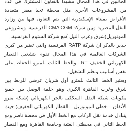
الجانبين في هذا المجال مشيدا بالتعاون المشترك في عدد
من المشروعات الأخرى مثل محطة تحيا مصر متعددة
الأغراض بميناء الإسكندرية التي يتم التعاون فيها بين وزارة
النقل المصرية وبين شركة CMA CGM الفرنسية، ومشروعي
المونوريل(شرق وغرب النيل )مع شركة الستوم الفرنسية.
جدير بالذكر ان شركة RATP الفرنسية والتى تعتبر من كبرى
الشركات العالمية في هذا المجال تقوم بتشغيل القطار
الكهربائي الخفيف LRT والخط الثالث للمترو للحفاظ على
نفس أساليب ونظم التشغيل.
ويعتبر الخط الثالث للمترو أول شريان عرضي للربط بين
شرق وغرب القاهرة الكبرى وهو حلقة الوصل بين جميع
مكونات شبكة النقل السككى بالجر الكهربائي (شبكة مترو
الأنفاق – خطى المونوريل – القطار الكهربائي الخفيف) حيث
يتبادل خدمة نقل الركاب مع الخط الأول في محطة ناصر ومع
الخط الثاني في محطتى العتبة وجامعة القاهرة ومع القطار