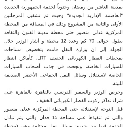
بمدينة العاشر من رمضان وجنوباً لخدمة الجمهورية الجديدة
"العاصمة الإدارية الجديدة" وحيث تم تشغيل المرحلتين
الأولى والثانية من المشروع وذلك في المسافة من المحطة
المركزية عدلى منصور حتى محطة مدينة الفنون والثقافة
بطول حوالى 70 كم وعدد 12 محطة و أشار الوزير خلال
الجولة إلى ان وزارة النقل قامت بتخصيص مساحات
بمحطات القطار الكهربائى الخفيف LRT، كأماكن انتظار
للسيارات الخاصة، ونجحت في جذب أصحاب السيارات
الخاصة لاستقلال وسائل النقل الجماعى الأخضر الصديقة
للبيئة.
وحرص الوزير والسفير الفرنسي بالقاهرة بالقاهرة على
شراء تذاكر ركوب القطار الكهربائي الخفيف
قبل التوجه لإستقلاله حتى المحطة المركزية عدلى منصور
والتى تم تنفيذها على مساحة 15 فدان والتي يتم تبادل
الخدمة فيها بين خمس وسائل نقل مختلفة وهي (محطة