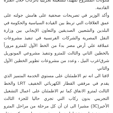
مكونات المشروع تمهيداً لتشغيله تجريبيا بالركاب خلال الفترة
القادمة.
وأكد الوزير في تصريحات صحفية على هامش جولته على
عمق العلاقات التي تربط بين القيادة السياسية والحكومة في
البلدين والشعبين الصديقين والتعاون الإيجابي بين وزارة
النقل المصرية والشركات الفرنسية في تنفيذ مشروعات
عملاقة علي أرض مصر بدءً من الخط الأول للمترو مروراً
بالخطين الثاني والثالث للمترو وتنفيذ مشروعي المونوريل
شرق/غرب النيل ، وعدد من مشروعات تطوير الخطين الأول
والثاني
لافتا الى انه تم الاطمئنان على مستوي الخدمة المتميز الذي
يقدم في مرفقي القطار الكهربائي الخفيف LRT والخط
الثالث لمترو الانفاق كما تم الاطمئنان على اعمال التشغيل
التجريبي بدون ركاب التي تجري حاليا للجزء الثالث
الأخير(3C) مشيرا الى ان أن كل مرحلة من مراحل المترو