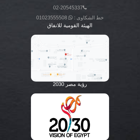
02-20545337
خط الشكاوى :
01023555508
الهيئة القومية للانفاق
رؤية مصر 2030