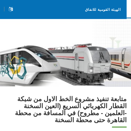
الهيئة القومية للانفاق
متابعة تنفيذ مشروع الخط الاول من شبكة
القطار الكهربائي السريع (العين السخنة
-العلمين - مطروح) في المسافة من محطة
القاهرة حتى محطة السخنة