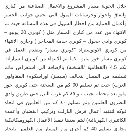
خلال الجولة مسار المشروع والاعمال الصناعية من كباري
وانفاق واخوار وخرسانات الميول التي تحمي جوانب الجسر
وأعمال الحماية من اخطار السيول في هذه المسافة حيث تم
الانتهاء من عدد من كباري المسار مثل ( كوبري 30 يونيو –
كوبري وادي حجول – كوبري خدمة المحاجر ) وجاري الانتهاء
من كوبري الاوتوستراد "كوبري مسار" ويتقدم العمل في
كوبري مسار خور مايو ، كما تم الانتهاء من كوبري السيارات
بكم 4.5 (القطامية /السخنة) بالإضافة الى استعراض ماتم
تسليمه من المسار لتحالف (سيمنز/ اوراسكوم/ المقاولون
العرب) حيث تم تسليم 90 كم من السخنة حتى كوبري خور
مايو بعد محطة نجيب ، و ٨٥ كم غرب النيل حتي طريق وادي
النطرون العلمين وتم تسليم ٤٠ كم من العلمين في اتجاه
فوكه لتنفيذ أعمال فرش البازلت وتركيب القضبان وأعمدة
الكاتنيري الكهربائية) ليتم بعدها تنفيذ الأعمال الكهروميكانيكية
وجاري تسليم 40 كم أخرى من المسار من العلمين باتجاه