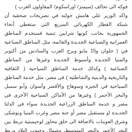
فوكه الى تحالف (سيمنز/ اوراسكوم/ المقاولون العرب )
واكد الوزير على هامش جولته في تصريحات صحفية أن
شبكة القطار الكهربائي السريع التي ستغطي أنحاء
الجمهورية بجانب كونها شرايين تنمية فستخدم المناطق
العمرانية والصناعية الجديدة والقائمة، مثل المناطق الصناعية
في ( حلوان و15 مايو وبرج العرب والسادس من أكتوبر
والمنيا الجديدة وأسيوط الجديدة وغيرها من المناطق
الصناعية ) وكذلك خدمة المناطق السياحية ( الثقافية
والتاريخية والدينية والشاطئية ) في مصر، مثل خدمة المناطق
السياحية في الجيزة وسوهاج والأقصر وأسوان وأبو سمبل
والبحر الأحمر ) وغيرها من الأماكن السياحية الأخرى في
مصر و خدمة المناطق الزراعية الجديدة سواء في الدلتا
الجديدة او مستقبل مصر أو جنة مصر وغرب المنيا وتوشكى
وشرق العوينات بالاضافة الى خلق محاور لوجيستية تربط بين
البحر الأحمر والبحر المتوسط، وشمال وجنوب البلاد وربط