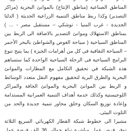
المناطق الصناعية (مناطق الإنتاج) بالموانئ البحرية (مراكز
التصدير) وكذا ربط مناطق التنمية الزراعية الحديثة ( الدلتا
الجديدة - غرب المنيا - توشكي – مستقبل مصر - ... )
بمناطق الاستهلاك وموانئ التصدير بالاضافة الى الربط بين
المناطق السياحية ( سياحة الغوص والشواطئ بالبحر الأحمر
– السياحة الثقافية فى كل من أهرامات الجيزة ) بما يتيح تنوع
البرامج السياحية فى الرحلة السياحية الواحدة كما ستساهم
هذه الشبكة في تحقيق التكامل مع المطارات والموانئ
البحرية والطرق البرية لتحقيق مفهوم النقل متعدد الوسائط
و الربط بين الموانئ البحرية والموانئ الجافة والمراكز
اللوجيستية وكذلك خدمة أهداف التنمية العمرانية المستدامة
وإعادة توزيع السكان وخلق محاور تنمية جديدة والحد من
التلوث البيئى.
مشيرا الى خطوط شبكة القطار الكهربائي السريع الثلاثة
توفر فرص عمل مباشرة تبلغ حوالي 36 الف فرصة عمل