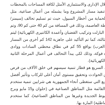
ل الإدارى والاستثمارى الأمثل لكافة المساحات بالمحطات
ل تنفيذ مسار المشروع وما يشمله من أعمال صناعية، مثل
الحماية من أخطار السيول، حيث تم تسليم تحالف (سيمنز/
أوراسكوم/ المقاولون العرب) 50 كم في نطاق محطة العاصمة، وذلك في المسافة من كم 40 حتى كم 90، وتم
بازلت وتركيب القضبان وأعمدة الكاتنيرى الكهربائية) ليتم
بعدها تنفيذ الأعمال الكهروميكانيكية في المرحلة الثالثة، كما تم التأكيد على جاهزية 142 كم أخرى من المسار
لتسليمها لتحالف (سيمنز/ أوراسكوم/ المقاولون العرب) بواقع 55 كم في نطاق محطتى السادات ووادى
باتجاه فوكة، وذلك لكى يبدأ التحالف في أعمال المرحلة الثانية
كهربائية).
ائى السريع هو قطار تنمية سيسهم في خلق الآلاف من فرص
ن الحوادث وتحقيق مستوى أمان أعلى للركاب وتأثير أفضل
ريع التي ستغطى أنحاء الجمهورية هي شرايين تنمية ستخدم
المناطق الزراعية والعمرانية والصناعية الجديدة والقائمة مثل المناطق الصناعية في (حلوان و15 مايو وبرج
يوط الجديدة وغيرها من المناطق الصناعية)، كما ستخدم
اطئية) المارة بها.