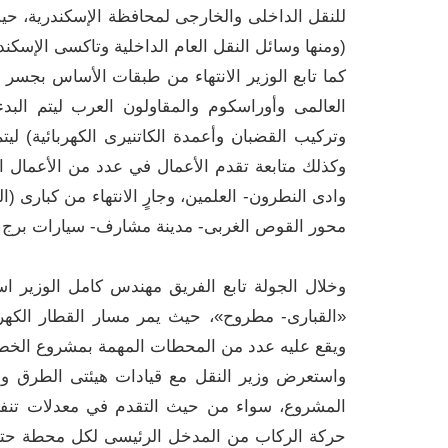
للنقل الداخلى والخارجى لمحافظة الإسكندرية، ح
(ومنها وسائل النقل العام الداخلية وتاكسى الإسكن
كما تابع الوزير الانتهاء من طبقات الأساس بجسر 
العالمى وأوراسكوم والمقاولون العرب ليتم البد
وتركيب القضبان وأعمدة الكاتنيرى الكهربائية) ليتم
وكذلك متابعة تقدم الأعمال في عدد من الأعمال ال
وادى النطرون- العلمين، وجارٍ الانتهاء من كبارى 
محور القوص الغربى- مدينة مشارف- سيارات برج العرب)، وكذلك 2 كوبرى مسار 
وخلال الجولة تابع الفريق مهندس كامل الوزير ا
«القبارى- مطروح»، حيث يمر مسار القطار الكهرب
ويقع عليه عدد من المحطات المهمة بمشروع الخط ا
واستعرض وزير النقل مع قيادات هيئتى الطرق وال
المشروع، سواء من حيث التقدم في معدلات ت
حركة الركاب من المدخل الرئيسى لكل محطة حتى ا