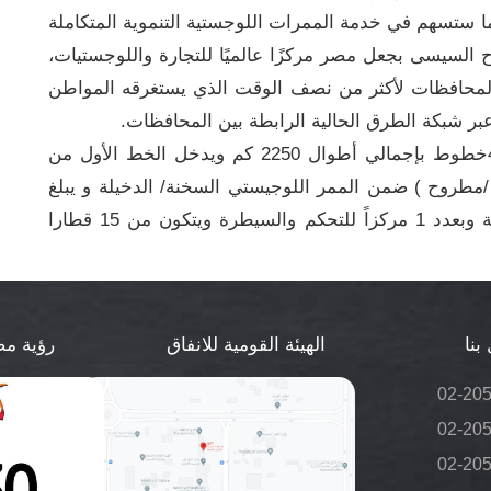
ا ستسهم في خدمة الممرات اللوجستية التنموية المتكاملة
اح السيسى بجعل مصر مركزًا عالميًا للتجارة واللوجستيات،
المحافظات لأكثر من نصف الوقت الذي يستغرقه المواطن
 عبر شبكة الطرق الحالية الرابطة بين المحافظات.
جدير بالذكر أن شبكة القطار السريع تتكون من 4خطوط بإجمالي أطوال 2250 كم ويدخل الخط الأول من
 /مطروح ) ضمن الممر اللوجيستي السخنة/ الدخيلة و يبلغ
طول الخط 675 كم وبعدد محطات تبلغ 21 محطة وبعدد 1 مركزاً للتحكم والسيطرة ويتكون من 15 قطارا
بنا
الهيئة القومية للانفاق
رؤية مصر 
02-20
02-20
02-20