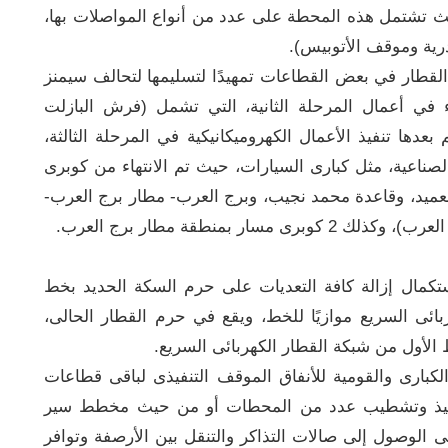
يث تشتمل هذه المحطة على عدد من أنواع المواصلات بها،
درية وموقف الأتوبيس).
القطار في بعض القطاعات تمهيدًا لتسليمها لتحالف سيمنز
ء في أعمال المرحلة الثانية، التي تشمل (فرش البازلت
 بعدها تنفيذ الأعمال الكهروميكانيكية في المرحلة الثالثة،
صناعية، مثل كبارى السيارات، حيث تم الانتهاء من كوبرى
(العميد، وقاعدة محمد نجيب، وبرج العرب- مطار برج العرب-
بمنطقة مطار برج العرب.
ستكمال إزالة كافة التعديات على حرم السكة الحديد بخط
ائى السريع موازيًا للخط، ويقع في حرم القطار الحالى،
لأول من شبكة القطار الكهربائى السريع.
كبارى والقومية للأنفاق الموقف التنفيذى لباقى قطاعات
نفيذ وتشطيب عدد من المحطات أو من حيث مخطط سير
لوصول إلى صالات التذاكر والتنقل بين الأرصفة وتوافر