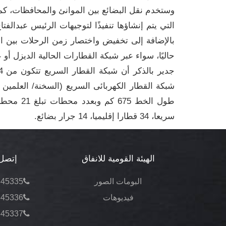
وستخدم نقل البضائع بين الموانئ والمحافظات، كم
التي يتم إنشاؤها تنفيذًا لتوجيهات الرئيس عبدالفت
بالإضافة إلى تخفيض واختصار زمن الرحلات بين 
حاليًا، سواء عبر شبكة القطارات الحالية الديزل أو
شبكة القطار الكهربائى السريع (السخنة/ العلمين
سريعا، 34 قطارا إقليميا، 14 جرار بضائع.
الهيئة القومية للانفاق
إتصل 
البومات الصور
545335
فيديوهات
545336
545337