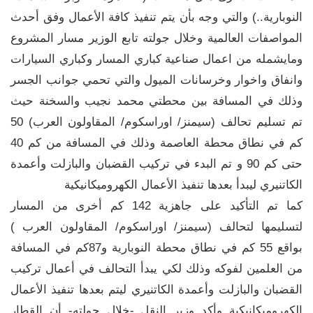
النوبارية..) والتي وجه بأن يتم تنفيذ كافة الأعمال وفق أحدث
المواصفات العالمية وخلال جولته تابع الوزير مسار المشروع
ومايشمله من اعمال صناعية كباري المسار وكباري السيارات
وانفاق واخوار وخرسانات الميول والتي تحمي جوانب الجسر
وذلك في المسافة بين محطتي محمد نجيب والسخنة حيث
تم تسليم تحالف (سيمنز/ اوراسكوم/ المقاولون العرب) 50
كم في نطاق محطة العاصمة وذلك في المسافة من كم 40
حتى كم 90 و تم البدء في تركيب القضبان والبازلت وأعمدة
الكاتنيري ليبدأ بعدها تنفيذ الأعمال الكهروميكانيكية
كما تم التأكيد على جاهزية 142 كم أخرى من المسار
لتسليمها لتحالف (سيمنز/ اوراسكوم/ المقاولون العرب )
بواقع 55 كم في نطاق محطة النوبارية و87كم في المسافة
من العلمين لفوكه وذلك لكي يبدأ التحالف في أعمال تركيب
القضبان والبازلت وأعمدة الكاتنيري ليتم بعدها تنفيذ الأعمال
الكهروميكانيكية وأكد وزير النقل -خلال جولته- أن القطار