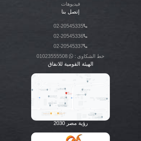
فيديوهات
إتصل بنا
02-20545335
02-20545336
02-20545337
خط الشكاوى :
01023555508
الهيئة القومية للانفاق
رؤية مصر 2030