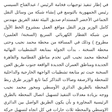
في إطار تنفيذ توجيهات فخامة الرئيس / عبدالفتاح السيسي
رئيس الجمهورية بالتوسع في إنشاء شبكة من وسائل النقل
الجماعي الأخضر المستدام صديق البيئة تفقد الفريق مهندس
كامل الوزير وزير النقل مواقع العمل بمشروع الخط الأول
من شبكة القطار الكهربائي السريع (السخنة/ العلمين/
مطروح ) وذلك في المسافة من محطة محمد نجيب وحتى
محطة السخنة ، بدأت الجولة بمتابعة التشطيبات النهائية
لمحطة محمد نجيب التي تخدم مناطق القطامية والقاهرة
الجديدة ومناطق العمران الجديدة الواقعة جنوب طريق العين
السخنة حيث تم متابعة تشطيبات الواجهة الخارجية والداخلية
للمحطة والارصفة وصالات التذاكر كما تابع الوزير طرق ربط
المحطة بالطريق الدائري الأوسطي ومحور محمد نجيب
ووجه بزيادة معدلات التنفيذ لتسهيل اتصال المحطة بالطرق
الرئيسية المجاورة و بأن يكون الطريق الواصل بين الدائري
الاوسطي والمحطة ثلاث حارات في كل اتجاه لتسهيل حركة