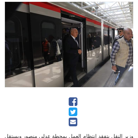
وزير النقل يتفقد انتظام العمل بمحطة عدلي منصور ويستقل