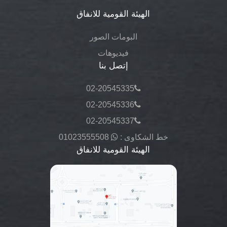
الهيئة القومية للانفاق
البومات الصور
فيديوهات
إتصل بنا
02-20545335
02-20545336
02-20545337
خط الشكاوى :
01023555508
الهيئة القومية للانفاق