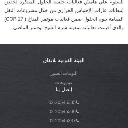
ألستوم علي هامش فعاليات جلسة الحلول المبتكرة لخفض
إنبعاثات غازات الإحتباس الحراري من خلال مشروعات النقل
المقامة بيوم الحلول ضمن فعاليات مؤتمر المناخ ( COP 27)
والذي أقيمت فعالياته بمدينة شرم الشيخ نوفمبر الماضي .
الهيئة القومية للانفاق
البومات الصور
فيديوهات
إتصل بنا
02-20545335
02-20545336
02-20545337