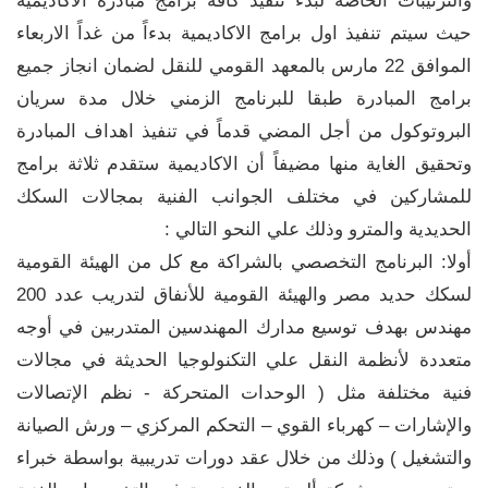
والترتيبات الخاصة لبدء تنفيذ كافة برامج مبادرة الاكاديمية
حيث سيتم تنفيذ اول برامج الاكاديمية بدءاً من غداً الاربعاء
الموافق 22 مارس بالمعهد القومي للنقل لضمان انجاز جميع
برامج المبادرة طبقا للبرنامج الزمني خلال مدة سريان
البروتوكول من أجل المضي قدماً في تنفيذ اهداف المبادرة
وتحقيق الغاية منها مضيفاً أن الاكاديمية ستقدم ثلاثة برامج
للمشاركين في مختلف الجوانب الفنية بمجالات السكك
الحديدية والمترو وذلك علي النحو التالي :
أولا: البرنامج التخصصي بالشراكة مع كل من الهيئة القومية
لسكك حديد مصر والهيئة القومية للأنفاق لتدريب عدد 200
مهندس بهدف توسيع مدارك المهندسين المتدربين في أوجه
متعددة لأنظمة النقل علي التكنولوجيا الحديثة في مجالات
فنية مختلفة مثل ( الوحدات المتحركة - نظم الإتصالات
والإشارات – كهرباء القوي – التحكم المركزي – ورش الصيانة
والتشغيل ) وذلك من خلال عقد دورات تدريبية بواسطة خبراء