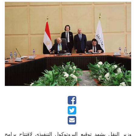
وزير النقل يشهد توقيع البروتوكول التنفيذي لافتتاح برامج