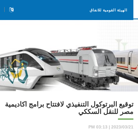
الهيئة القومية للانفاق
توقيع البرتوكول التنفيذي لافتتاح برامج اكاديمية
مصر للنقل السككي
2023/03/21 | 03:13 PM