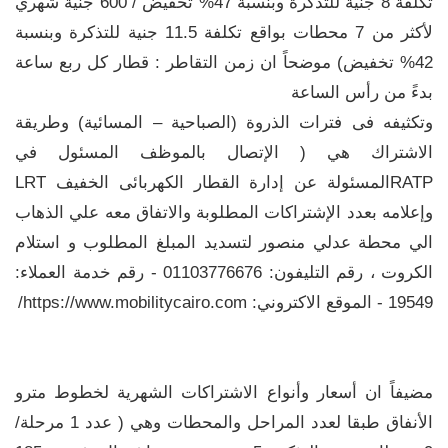
تكلفة 8 جنية للتذكرة وبنسبة 47% تخفيض / 600 جنية شهري
لأكثر من 7 محطات بواقع تكلفة 11.5 جنية للتذكرة وبنسبة
42% تخفيض) موضحاً ان زمن التقاطر : قطار كل ربع ساعة
بدءً من رأس الساعة
وتكثيفه فى فترات الذروة (الصباحية – المسائية) وطريقة
الاشتراك هي ( الإتصال بالموظف المسئول في
RATPالمسئولة عن إدارة القطار الكهربائى الخفيف LRT
وإعلامه بعدد الإشتراكات المطلوبة والاتفاق معه علي الذهاب
الي محطة عدلي منصور لتسديد المبلغ المطلوب و استلام
الكروت ، رقم التليفون: 01103776676 - رقم خدمة العملاء:
19549 - الموقع الاكتروني: https://www.mobilitycairo.com/
مضيفاً ان أسعار وأنواع الاشتراكات الشهرية لخطوط مترو
الأنفاق طبقا لعدد المراحل والمحطات وهي ( عدد 1 مرحلة/