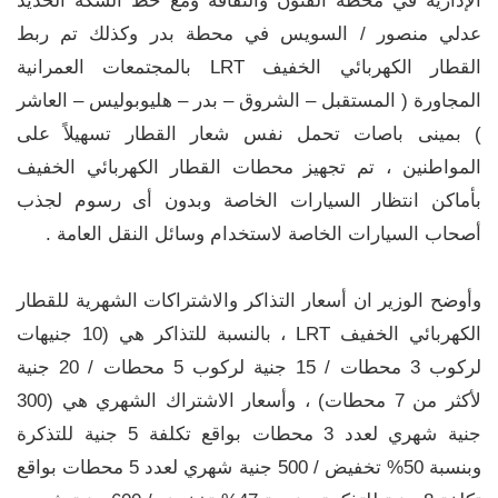
الإدارية في محطة الفنون والثقافة ومع خط السكة الحديد
عدلي منصور / السويس في محطة بدر وكذلك تم ربط
القطار الكهربائي الخفيف LRT بالمجتمعات العمرانية
المجاورة ( المستقبل – الشروق – بدر – هليوبوليس – العاشر
) بمينى باصات تحمل نفس شعار القطار تسهيلاً على
المواطنين ، تم تجهيز محطات القطار الكهربائي الخفيف
بأماكن انتظار السيارات الخاصة وبدون أى رسوم لجذب
أصحاب السيارات الخاصة لاستخدام وسائل النقل العامة .
وأوضح الوزير ان أسعار التذاكر والاشتراكات الشهرية للقطار
الكهربائي الخفيف LRT ، بالنسبة للتذاكر هي (10 جنيهات
لركوب 3 محطات / 15 جنية لركوب 5 محطات / 20 جنية
لأكثر من 7 محطات) ، وأسعار الاشتراك الشهري هي (300
جنية شهري لعدد 3 محطات بواقع تكلفة 5 جنية للتذكرة
وبنسبة 50% تخفيض / 500 جنية شهري لعدد 5 محطات بواقع