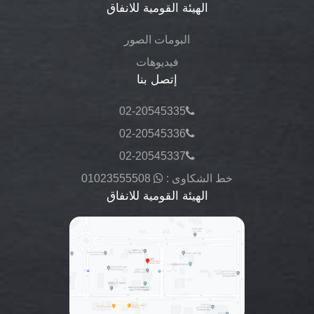
الهيئة القومية للانفاق
البومات الصور
فيديوهات
إتصل بنا
02-20545335
02-20545336
02-20545337
خط الشكاوى :
01023555508
الهيئة القومية للانفاق