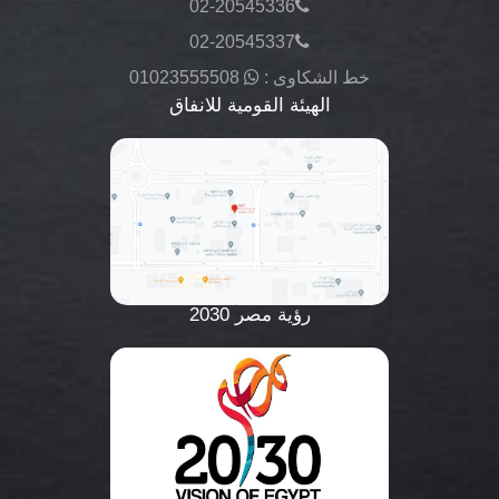
02-20545336
02-20545337
خط الشكاوى :
01023555508
الهيئة القومية للانفاق
رؤية مصر 2030