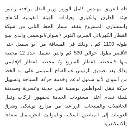
قام الفريق مهندس كامل الوزير وزير النقل يرافقه رئيس
هيئة الطرق والكباري وقيادات الهيئة القومية للانفاق
وإستشارى المشروع بتفقد مسار الخط الثاني من شبكة
القطار الكهربائي السريع اكتوبر /أسوان/ابوسمبل والذي يبلغ
طوله 1100 كم ، وذلك في المسافة من أبو سمبل حتى
الأقصر بطول حوالي 530 كم والتي تشمل عدد 12 محطة
منها 5.محطة للقطار السريع و7 محطة للقطار الإقليمي
وذلك بعد تصديق الرئيس عبدالفتاح السيسي على مد الخط
من أسوان لأبو سمبل لدعم وخدمة حركة السياحة وتسهيل
حركة تنقل المواطنين بوسيلة نقل حديثة وعصرية وصديقة
للبيئة تقدم أعلى مستويات الخدمة لجمهور الركاب ونقل
الحاصلات والمنتجات الزراعية من مزارع توشكى وشرق
العوينات إلى المناطق السكنية والموانئ البحريةمثل سفاجا
والاسكندرية.