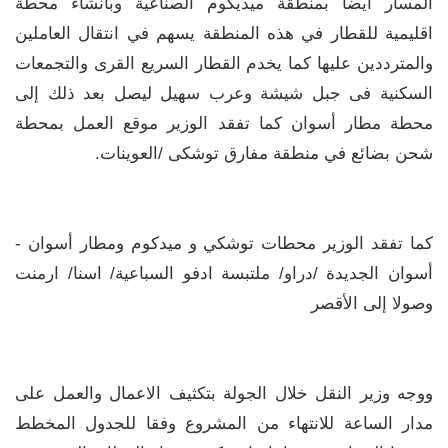
المسار ايضا بمنطقة ميديكوم الصناعية وبانشاء محطة
اقليمية للقطار في هذه المنطقة يسهم في انتقال العاملين
والمترددين عليها كما يخدم القطار السريع القرى والتجمعات
السكنية فى جبل شيشة وعرب سهيل ليصل بعد ذلك إلى
محطة مطار أسوان كما تفقد الوزير موقع العمل بمحطة
شحن بضائع في منطقة مفارق توشكى /العوينات.
كما تفقد الوزير محطات توشكي و ميدكوم ومطار أسوان -
أسوان الجديدة /دراو/ ملتبسة ادفو السباعية/ اسنا/ ارمنت
وصولا إلى الأقصر
ووجه وزير النقل خلال الجولة بتكثيف الاعمال والعمل على
مدار الساعة للانتهاء من المشروع وفقا للجدول المخطط