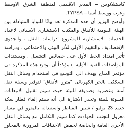
كاستيلانوس – المدير الاقليمى لمنطقة الشرق الاوسط
وغرب ووسط أسيا – TYPSA.
وأوضح الوزير أن هذه المذكرة تعد بيانًا للنوايا المتبادلة بين
الهيئة القومية للأنفاق والمكتب الاستشارى الاسبانى لاعداد
الخدمات الاستشارية للمشروع "دراسات ‏النقل ، والجدوى
الإقتصادية ، والتقييم الأولي للأثر البيئي ‏والاجتماعي ، ودراسة
تأثير امتداد الخط الأول على ‏خصائص التشغيل ، ومستندات
المواصفات الفنية ‏الأولية..) مؤكداً أن توقيع هذه المذكرة فى
مؤتمر المناخ يهدف الى التوسع فى استخدام وسائل النقل
السككى بالجر الكهربائى "مترو الأنفاق" لتوفير وسيلة نقل
آمنة وعصرية وصديقة للبيئة حيث سيتم تقليل الانبعاثات
‏الملوثة للبيئة وتجدر الاشارة الى أنه سيتم إلغاء قطار سكة
حديد 23 يوليو / شبين القناطر واستبداله بالمترو في مسار
معزول لتجنب الحوادث كما سيتم التكامل مع وسائل النقل
الأخرى العامة والخاصة لخفض الاختناقات المرورية بالمحاور