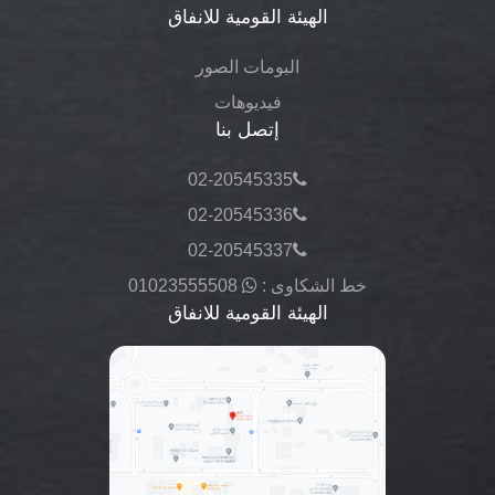
الهيئة القومية للانفاق
البومات الصور
فيديوهات
إتصل بنا
02-20545335
02-20545336
02-20545337
خط الشكاوى :
01023555508
الهيئة القومية للانفاق