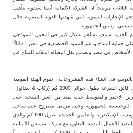
لثلاثة ، موضحاً ان الشركة الألمانية أيضا ستقوم بتأهيل
م الإنجازات التنموية التي شهدتها الدولة المصرية خلال
السيسي، رئيس الجمهورية .
ام الجديد، سوف نساهم بشكل كبير في التحول النموذجي
حماية المناخ ودعم التنمية الاقتصادية في مصر." قائلاً:
ن الأشخاص في مصر ونضمن نقل البضائع الملائم للمناخ عن
 بالتوسع فى انشاء هذه المشروعات ، تقوم الهيئة القومية
للانفاق حالياً بتنفيذ شبكة خطوط القطار الكهربائى فائق السرعة بطول حوالي 2000 كم (ركاب & بضائع) ،
حرين الاحمر والمتوسط حيث يمتد من العين السخنة على
نى اللوجيستية للجمهورية وحتى مرسى مطروح على ساحل
البحر المتوسط مروراً بالعاصمة الإدارية الجديدة ومدينة الإسكندرية والعلمين الجديدة بطول 660 كم والذي
نفيذ الأعمال المدنية بالتعاون مع شركة سيمنس الألمانية
لتنفيذ الأعمال الكهروميكانيكية والوحدات المتحركة ، والخط الثانى يمتد بطول 1100 كم من الفيوم مروراً