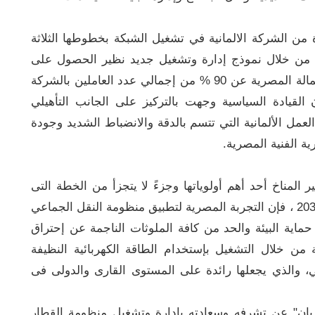
 من الشركة الالمانية في تشغيل الشبكة بخطوطها الثلاثة
ك من خلال نموذج إدارة وتشغيل جديد نظير الحصول على
نسبة من الايراد، وتم التأكيد على ألا تقل نسبة العمالة المصرية عن 90 % من إجمالي عدد العاملين بالشركة
 القيادة السياسية وجهت بالتركيز على الجانب التأهيلي
لعمل الألمانية التي تتسم بالدقة والانضباط الشديد وجودة
ة الفنية المصرية.
المناخ أحد أهم أولوياتها وجزءً لا يتجزأ من الخطة التى
وضعتها لتحقيق أهداف التنمية المستدامة ورؤيتها 2030 ، فإن التجربة المصرية لتطبيق منظومة النقل الجماعي
حماية البيئة والحد من كافة الملوثات الناجمة عن إحتراق
 من خلال التشغيل بإستخدام الطاقة الكهربائية النظيفة
، والذي يجعلها رائدة على المستوى القارى والدولى فى
 بان" عن تشرفه وسعادته بإدارة وتشغيل منظومة القطار