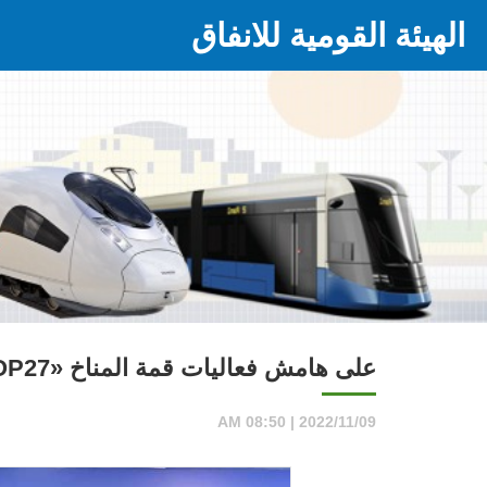
الهيئة القومية للانفاق
على هامش فعاليات قمة المناخ «COP27» بمدينة شرم الشيخ:
2022/11/09 | 08:50 AM