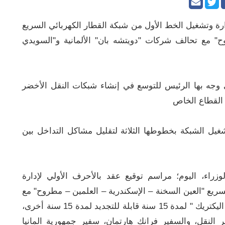
ارة وتشغيل الخط الأول من شبكة القطار الكهربائي السريع
ح" مع تحالف شركات "دويتشه بان" الألمانية و"السويدي
تي وجه بها الرئيس للتوسع في إنشاء شبكات النقل الأخضر
 القطاع الخاص
شغيل الشبكة بخطوطها الثلاثة لتقليل مشاكل التداخل بين
ء، اليوم؛ مراسم توقيع عقد بالأحرف الأولي لإدارة
ريع "العين السخنة – الإسكندرية – العلمين – مطروح" مع
تحالف شركات " دويتشه بان" الألمانية و"السويدي اليكتريك "‏ لمدة 15 سنة قابلة للتجديد لمدة 15 سنة أخرى،
النقل، والسفير فرانك هارتمان، سفير جمهورية المانيا