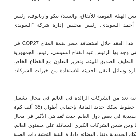
الهيئة القومية للأنفاق، والسيد/ نيكو واربانوف، رئيس
د/ أحمد السويدى، رئيس مجلس إدارة شركة "السويدى
وأشار رئيس الوزراء، عقب التوقيع، إلى أن توقيع هذا العقد خلال استضافة مصر لقمة المناخ COP27 في
تي وجه بها الرئيس عبد الفتاح السيسي، رئيس الجمهورية
لنظيف الصديق للبيئة، وتعزيز التعاون مع القطاع الخاص
رة وسائل النقل الحديثة للاستفادة من خبرات الشركات
انية تعد من الشركات الرائدة فى العالم فى مجال تشغيل
وصيانة السكك الحديدية حيث تقوم بتشغيل جميع خطوط سكك حديد المانيا، بإجمالي أطوال (35 ألف كم)،
يدية في بعض دول العالم حيث تُعد هي الأكبر في مجال
ومن ضمن الشركات الكبرى المماثلة على مستوى العالم،
جالات السكك الحديدية ونقل البضائع وإدارة البنية التحتية ذات الصلة