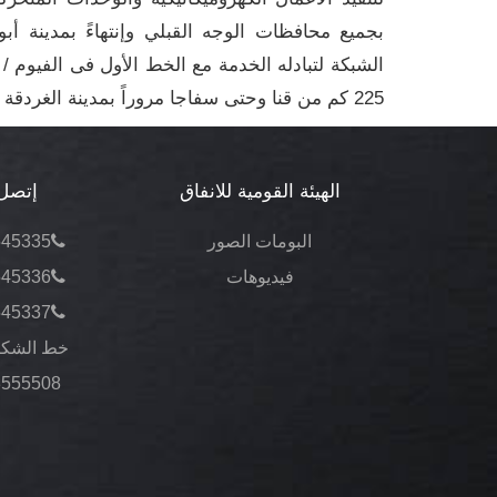
بجميع محافظات الوجه القبلي وإنتهاءً بمدينة 
الشبكة لتبادله الخدمة مع الخط الأول فى الفيوم 
225 كم من قنا وحتى سفاجا مروراً بمدينة الغردقة
الهيئة القومية للانفاق
إتصل 
البومات الصور
545335
فيديوهات
545336
545337
خط الشكا
3555508