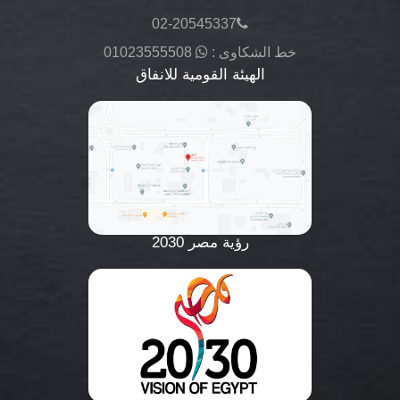
02-20545337
خط الشكاوى :
01023555508
الهيئة القومية للانفاق
رؤية مصر 2030