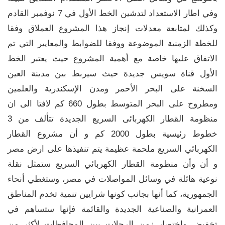
وفي اطار الاستعداد لتدشين الخط الأول في 7 نوفمبر القادم
وكذلك لمتابعة معدلات إنجاز هذا المشروع العملاق وفقا
للخطة الزمنية الموضوعة ووفقا للضوابط والمعايير التي تم
الاتفاق عليها خاصة مع أهمية المشروع حيث يعتبر الخط
الأول قناة سويس جديدة حيث سيربط بين مدينة العين
السخنة على البحر الأحمر ومدن الإسكندرية والعلمين
ومطروح على البحر المتوسط بطول 660 كم لافتا الى ان
منظومة القطار الكهربائى السريع الجديدة تتألف من 3
خطوط رئيسية بطول 2000 كم و أن مشروع القطار
الكهربائي السريع ملحمة عظيمة يتم تنفيذها على ارض مصر
و أن وأن منظومة القطار الكهربائي السريع ستمثل نقلة
نوعية هائلة في وسائل المواصلات في مصر، وستغطي أنحاء
الجمهورية، كما أنها بجانب كونها شرايين تنمية تخدم المناطق
العمرانية والصناعية الجديدة والقائمة فإنها ستساهم في
تخفيض واختصار زمن الرحلات بين المحافظات لأكثر من